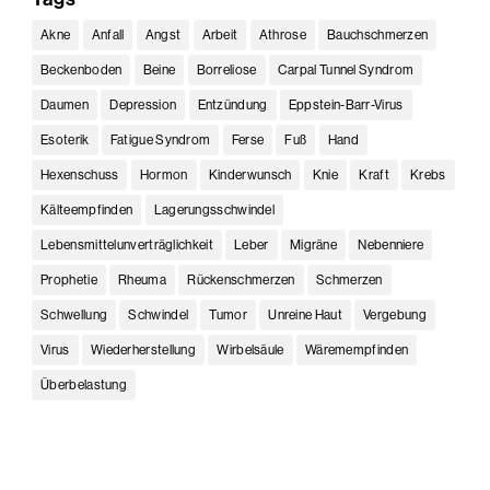
Akne
Anfall
Angst
Arbeit
Athrose
Bauchschmerzen
Beckenboden
Beine
Borreliose
Carpal Tunnel Syndrom
Daumen
Depression
Entzündung
Eppstein-Barr-Virus
Esoterik
Fatigue Syndrom
Ferse
Fuß
Hand
Hexenschuss
Hormon
Kinderwunsch
Knie
Kraft
Krebs
Kälteempfinden
Lagerungsschwindel
Lebensmittelunverträglichkeit
Leber
Migräne
Nebenniere
Prophetie
Rheuma
Rückenschmerzen
Schmerzen
Schwellung
Schwindel
Tumor
Unreine Haut
Vergebung
Virus
Wiederherstellung
Wirbelsäule
Wäremempfinden
Überbelastung