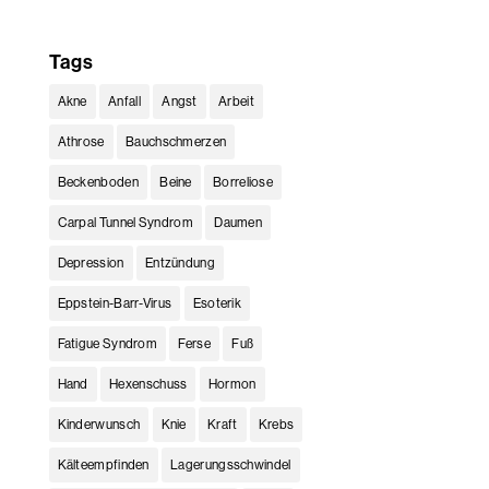
Tags
Akne
Anfall
Angst
Arbeit
Athrose
Bauchschmerzen
Beckenboden
Beine
Borreliose
Carpal Tunnel Syndrom
Daumen
Depression
Entzündung
Eppstein-Barr-Virus
Esoterik
Fatigue Syndrom
Ferse
Fuß
Hand
Hexenschuss
Hormon
Kinderwunsch
Knie
Kraft
Krebs
Kälteempfinden
Lagerungsschwindel