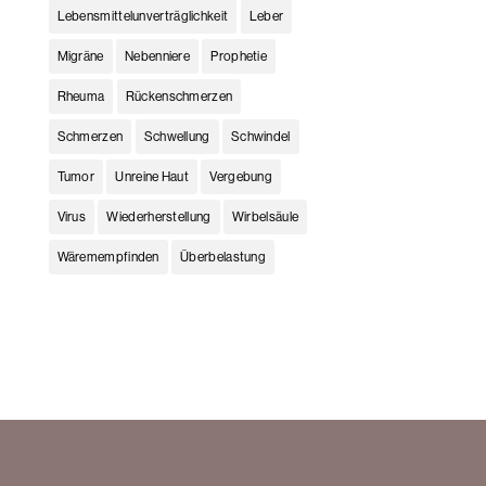
Lebensmittelunverträglichkeit
Leber
Migräne
Nebenniere
Prophetie
Rheuma
Rückenschmerzen
Schmerzen
Schwellung
Schwindel
Tumor
Unreine Haut
Vergebung
Virus
Wiederherstellung
Wirbelsäule
Wäremempfinden
Überbelastung