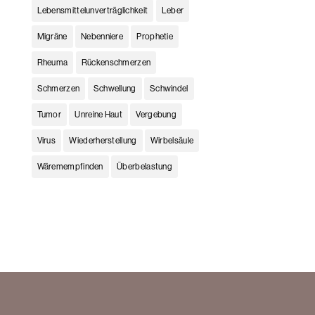
Lebensmittelunverträglichkeit
Leber
Migräne
Nebenniere
Prophetie
Rheuma
Rückenschmerzen
Schmerzen
Schwellung
Schwindel
Tumor
Unreine Haut
Vergebung
Virus
Wiederherstellung
Wirbelsäule
Wäremempfinden
Überbelastung