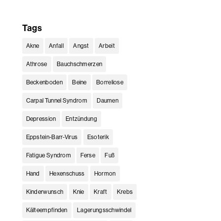
Tags
Akne
Anfall
Angst
Arbeit
Athrose
Bauchschmerzen
Beckenboden
Beine
Borreliose
Carpal Tunnel Syndrom
Daumen
Depression
Entzündung
Eppstein-Barr-Virus
Esoterik
Fatigue Syndrom
Ferse
Fuß
Hand
Hexenschuss
Hormon
Kinderwunsch
Knie
Kraft
Krebs
Kälteempfinden
Lagerungsschwindel