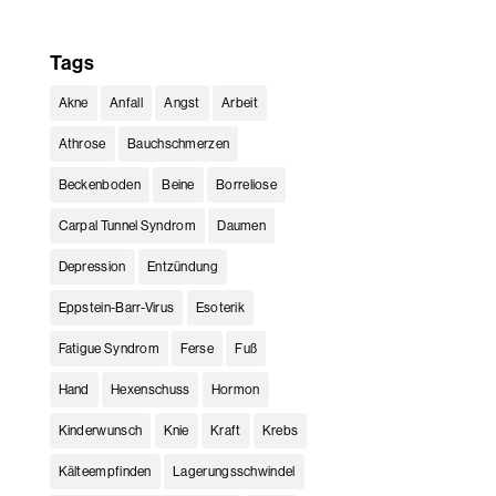
Tags
Akne
Anfall
Angst
Arbeit
Athrose
Bauchschmerzen
Beckenboden
Beine
Borreliose
Carpal Tunnel Syndrom
Daumen
Depression
Entzündung
Eppstein-Barr-Virus
Esoterik
Fatigue Syndrom
Ferse
Fuß
Hand
Hexenschuss
Hormon
Kinderwunsch
Knie
Kraft
Krebs
Kälteempfinden
Lagerungsschwindel