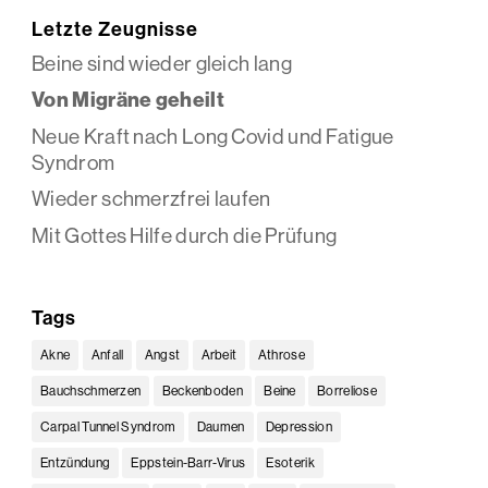
Letzte Zeugnisse
Beine sind wieder gleich lang
Von Migräne geheilt
Neue Kraft nach Long Covid und Fatigue
Syndrom
Wieder schmerzfrei laufen
Mit Gottes Hilfe durch die Prüfung
Tags
Akne
Anfall
Angst
Arbeit
Athrose
Bauchschmerzen
Beckenboden
Beine
Borreliose
Carpal Tunnel Syndrom
Daumen
Depression
Entzündung
Eppstein-Barr-Virus
Esoterik