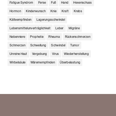
Fatigue Syndrom
Ferse
Fuß
Hand
Hexenschuss
Hormon
Kinderwunsch
Knie
Kraft
Krebs
Kälteempfinden
Lagerungsschwindel
Lebensmittelunverträglichkeit
Leber
Migräne
Nebenniere
Prophetie
Rheuma
Rückenschmerzen
Schmerzen
Schwellung
Schwindel
Tumor
Unreine Haut
Vergebung
Virus
Wiederherstellung
Wirbelsäule
Wäremempfinden
Überbelastung